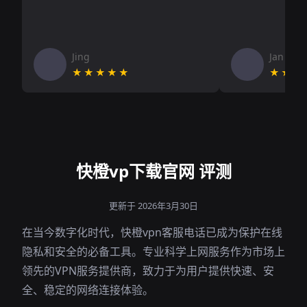
Jing
Jan V
★★★★★
★★★
快橙vp下载官网 评测
更新于 2026年3月30日
在当今数字化时代，快橙vpn客服电话已成为保护在线
隐私和安全的必备工具。专业科学上网服务作为市场上
领先的VPN服务提供商，致力于为用户提供快速、安
全、稳定的网络连接体验。