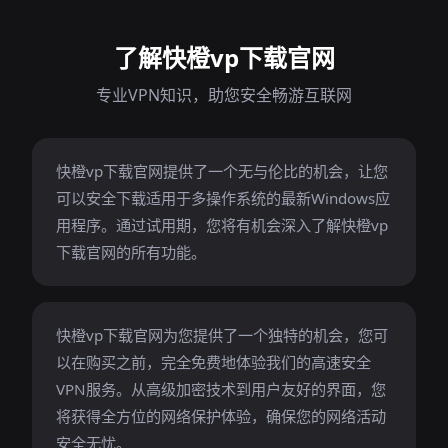
了解快橙vp下载官网
专业VPN知识，助您安全畅游互联网
快橙vp下载官网提供了一个无与伦比的机会，让您
可以安全下载适用于多操作系统的最新Windows应
用程序。通过试用期，您将有机会深入了解快橙vp
下载官网的所有功能。
快橙vp下载官网为您提供了一个独特的机会，您可
以在购买之前，完全免费地体验我们的高速安全
VPN服务。从高级加密技术到用户友好的界面，您
将获得全方位的网络保护体验，确保您的网络活动
安全无忧。