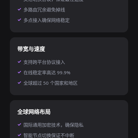
多路由冗余避免掉线
多点接入确保网络稳定
带宽与速度
支持跨平台协议接入
在线稳定率高达 99.9%
全球超过 50 个国家和地区
全球网络布局
国际通用加密技术，确保隐私
智能节点切换保证不中断