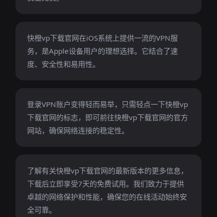
快橙vp下载官网在iOS系统上提供一流的VPN服
务，是Apple设备用户的理想选择。它结合了速
度、安全性和易用性。
登录VPN账户变得轻而易举，只需轻点一下快橙vp
下载官网的标志，即可前往快橙vp下载官网的官方
网站，确保网络连接的稳定性。
了解有关快橙vp下载官网的最新版本的更多信息，
下载后立即享受7天的免费试用。我们致力于提供
卓越的网络保护和性能，确保您的在线活动始终安
全可靠。