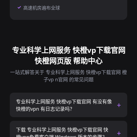
高速机房遍布全球
专业科学上网服务 快橙vp下载官网
快橙网页版 帮助中心
一站式解答关于 专业科学上网服务 快橙vp下载官网 橙
子vp n官网 的常见问题
专业科学上网服务 快橙vp下载官网 有没有像
快橙的vpn 有日志记录吗？
下载 专业科学上网服务 快橙vp下载官网 快