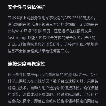
安全性与隐私保护
专业科学上网服务采用军事级别的AES-256加密技术，
确保您的在线活动不被第三方监控或窃取。无论您是在
公共Wi-Fi环境下浏览网页，还是进行在线银行交易，
fastorange都能为您提供全方位的安全保障。严格的
无日志政策意味着您的浏览历史、连接时间和IP地址等
信息不会被存储或共享给任何第三方。
连接速度与稳定性
速度是评估快橙vpn我们是质量的关键指标之一。专业
科学上网服务在全球部署了数千台高速服务器，采用智
能路由技术，自动为用户选择最优连接路径，确保流畅
的浏览、流媒体和下载体验。经过实际测试，连接后的
速度损失极小，即使在高峰时段也能保持稳定的网络速