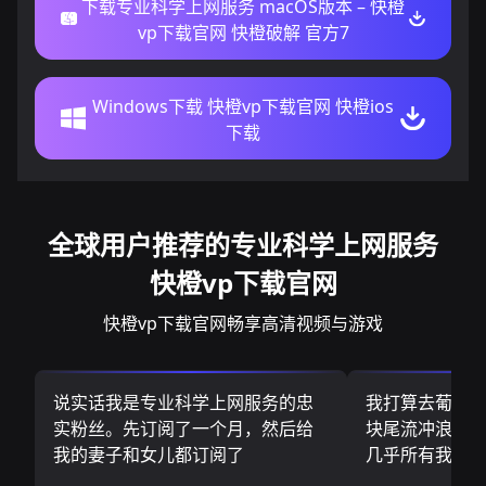
下载专业科学上网服务 macOS版本 – 快橙
vp下载官网 快橙破解 官方7
Windows下载 快橙vp下载官网 快橙ios
下载
全球用户推荐的专业科学上网服务
快橙vp下载官网
快橙vp下载官网畅享高清视频与游戏
说实话我是专业科学上网服务的忠
我打算去葡萄
实粉丝。先订阅了一个月，然后给
块尾流冲浪板.
我的妻子和女儿都订阅了
几乎所有我需